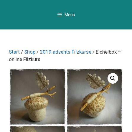
Zum
Inhalt
Menü
springen
Start
/
Shop
/
2019 advents Filzkurse
/ Eichelbox –
online Filzkurs