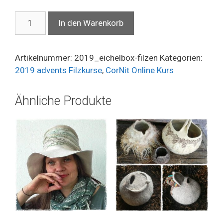
Eichelbox
A
In den Warenkorb
-
l
online
t
Filzkurs
e
Artikelnummer:
2019_eichelbox-filzen
Kategorien:
Menge
r
2019 advents Filzkurse
,
CorNit Online Kurs
n
a
Ähnliche Produkte
t
i
v
e
: