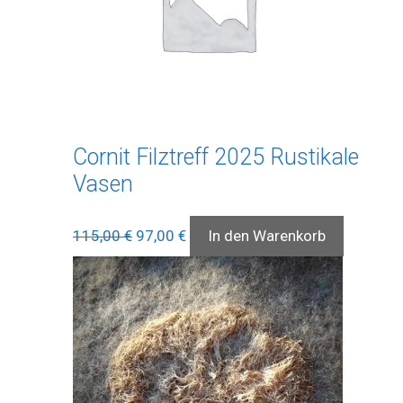
Cornit Filztreff 2025 Rustikale
Vasen
Ursprünglicher
Aktueller
115,00
€
97,00
€
In den Warenkorb
Preis
Preis
war:
ist:
115,00 €
97,00 €.