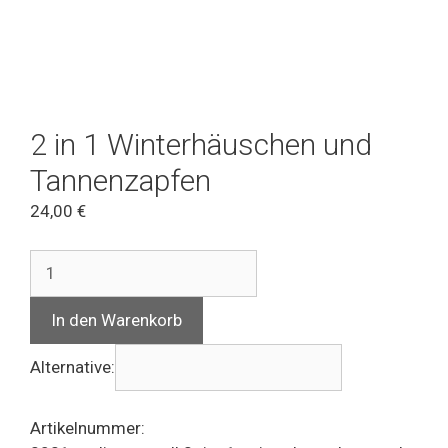
2 in 1 Winterhäuschen und
Tannenzapfen
24,00
€
2
in
1
In den Warenkorb
Winterhäuschen
und
Alternative:
Tannenzapfen
Menge
Artikelnummer: